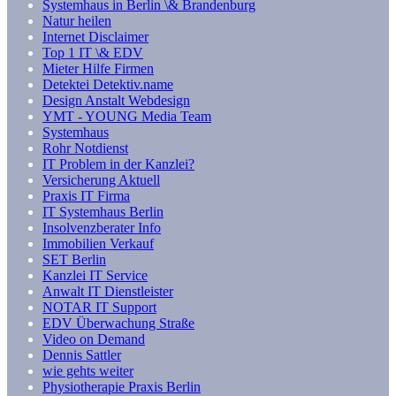
Systemhaus in Berlin \& Brandenburg
Natur heilen
Internet Disclaimer
Top 1 IT \& EDV
Mieter Hilfe Firmen
Detektei Detektiv.name
Design Anstalt Webdesign
YMT - YOUNG Media Team
Systemhaus
Rohr Notdienst
IT Problem in der Kanzlei?
Versicherung Aktuell
Praxis IT Firma
IT Systemhaus Berlin
Insolvenzberater Info
Immobilien Verkauf
SET Berlin
Kanzlei IT Service
Anwalt IT Dienstleister
NOTAR IT Support
EDV Überwachung Straße
Video on Demand
Dennis Sattler
wie gehts weiter
Physiotherapie Praxis Berlin