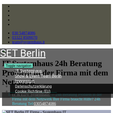
030 54874086
03322 8509070
team@systemhaus.it
SET Berlin
IT Systemhaus 24h Beratung
Toggle navigation
Problem in der Firma mit dem
IT Systemhaus
Show & Event Team Berlin
Netzwerk
Impressum
Datenschutzerklärung
Cookie Richtlinie (EU)
IT & EDV Systemhaus
/
24h Beratung Problem in der
Firma mit dem Netzwerk Ihre Firma braucht Hilfe? 24h
Beratung Tel:
03054874086