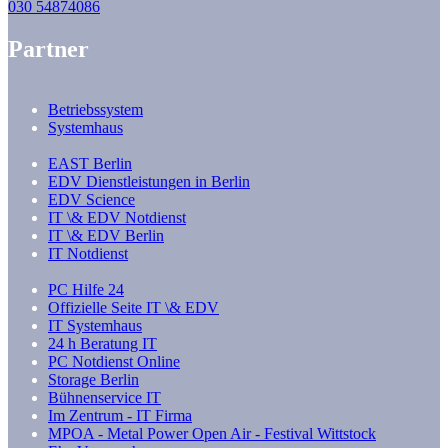
030 54874086
Partner
Betriebssystem
Systemhaus
EAST Berlin
EDV Dienstleistungen in Berlin
EDV Science
IT \& EDV Notdienst
IT \& EDV Berlin
IT Notdienst
PC Hilfe 24
Offizielle Seite IT \& EDV
IT Systemhaus
24 h Beratung IT
PC Notdienst Online
Storage Berlin
Bühnenservice IT
Im Zentrum - IT Firma
MPOA - Metal Power Open Air - Festival Wittstock