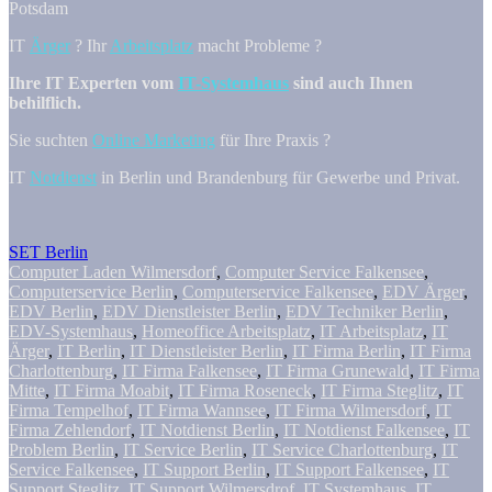
Potsdam
IT
Ärger
? Ihr
Arbeitsplatz
macht Probleme ?
Ihre IT Experten vom
IT-Systemhaus
sind auch Ihnen
behilflich.
Sie suchten
Online Marketing
für Ihre Praxis ?
IT
Notdienst
in Berlin und Brandenburg für Gewerbe und Privat.
SET Berlin
Computer Laden Wilmersdorf
,
Computer Service Falkensee
,
Computerservice Berlin
,
Computerservice Falkensee
,
EDV Ärger
,
EDV Berlin
,
EDV Dienstleister Berlin
,
EDV Techniker Berlin
,
EDV-Systemhaus
,
Homeoffice Arbeitsplatz
,
IT Arbeitsplatz
,
IT
Ärger
,
IT Berlin
,
IT Dienstleister Berlin
,
IT Firma Berlin
,
IT Firma
Charlottenburg
,
IT Firma Falkensee
,
IT Firma Grunewald
,
IT Firma
Mitte
,
IT Firma Moabit
,
IT Firma Roseneck
,
IT Firma Steglitz
,
IT
Firma Tempelhof
,
IT Firma Wannsee
,
IT Firma Wilmersdorf
,
IT
Firma Zehlendorf
,
IT Notdienst Berlin
,
IT Notdienst Falkensee
,
IT
Problem Berlin
,
IT Service Berlin
,
IT Service Charlottenburg
,
IT
Service Falkensee
,
IT Support Berlin
,
IT Support Falkensee
,
IT
Support Steglitz
,
IT Support Wilmersdrof
,
IT Systemhaus
,
IT