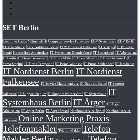
SET Berlin
Computer Laden Wilmersdorf
Computer Service Falkensee
EDV-Systemhaus
EDV Berlin
EDV Notdienst
EDV Notdienst Berlin
EDV Notdienst Falkensee
EDV Ärger
EDV Ärger
Praxis
Homeoffice Arbeitsplatz
IT-Systemhaus Brandenburg
IT-Systenhaus
IT Arbeitsplatz
IT Berlin
IT Firma Grunewald
IT Firma Mitte
IT Firma Moabit
IT Firma Roseneck
IT
Firma Steglitz
IT Firma Tempelhof
IT Firma Wannsee
IT Firma Zehlendorf
IT Notdienst
IT Notdienst Berlin
IT Notdienst
Falkensee
IT Service Charlottenburg
IT Support Berlin
IT Support
IT
Falkensee
IT Support Steglitz
IT Support Wilmersdrof
IT Systemhaus
Systemhaus Berlin
IT Ärger
IT Ärger
Arbeitsplatz
IT Ärger Berlin
IT Ärger Praxis
Notebookservice Berlin
Notebookservice
Online Marketing Praxis
Falkensee
Telefonmakler
Telefon
Telefon Makler
Makler Berlin
Telefon