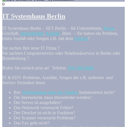
0
IT Systemhaus Berlin
IT Systemhaus Berlin – SET Berlin – für Unternehmen,
Praxis
,
Geschäft,
Steuerberater
,
Kanzlei
, Büro – Sie haben ein Problem,
einen Ausfall oder Sorgen z.B. mit dem
Telefon
?
Sie suchen Ihre neue IT Firma ?
Sie suchten Computerservice oder Notebookservice in Berlin oder
Brandenburg ?
Rufen Sie einfach jetzt an! Telefon:
030 54874086
IT & EDV Probleme, Ausfälle, Sorgen die z.B. auftreten und
Service Techniker lösen
Ihre
Telefonanlage oder das Telefon
funktionieren nicht?
Die Internetseite muss überarbeitet werden?
Der Server ist ausgefallen?
Das Netzwerk verursacht Fehler?
Der Drucker ist nicht in Funktion?
Der Scanner verursacht Probleme?
Das Fax geht nicht?