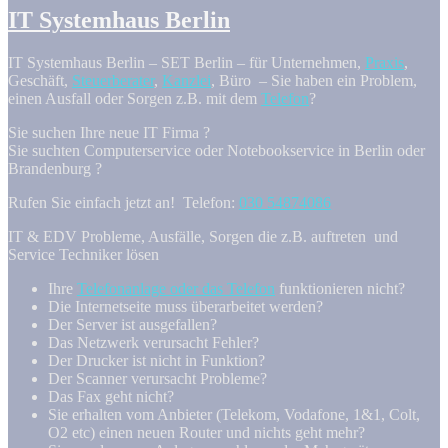
IT Systemhaus Berlin
IT Systemhaus Berlin – SET Berlin – für Unternehmen,
Praxis
,
Geschäft,
Steuerberater
,
Kanzlei
, Büro – Sie haben ein Problem,
einen Ausfall oder Sorgen z.B. mit dem
Telefon
?
Sie suchen Ihre neue IT Firma ?
Sie suchten Computerservice oder Notebookservice in Berlin oder
Brandenburg ?
Rufen Sie einfach jetzt an! Telefon:
030 54874086
IT & EDV Probleme, Ausfälle, Sorgen die z.B. auftreten und
Service Techniker lösen
Ihre
Telefonanlage oder das Telefon
funktionieren nicht?
Die Internetseite muss überarbeitet werden?
Der Server ist ausgefallen?
Das Netzwerk verursacht Fehler?
Der Drucker ist nicht in Funktion?
Der Scanner verursacht Probleme?
Das Fax geht nicht?
Sie erhalten vom Anbieter (Telekom, Vodafone, 1&1, Colt,
O2 etc) einen neuen Router und nichts geht mehr?