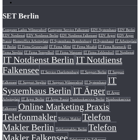
SET Berlin
Computer Laden Wilmersdorf
Computer Service Falkensee
EDV-Systemhaus
EDV Berlin
EDV Notdienst
EDV Notdienst Berlin
EDV Notdienst Falkensee
EDV Ärger
EDV Ärger
Praxis
Homeoffice Arbeitsplatz
IT-Systemhaus Brandenburg
IT-Systenhaus
IT Arbeitsplatz
IT Berlin
IT Firma Grunewald
IT Firma Mitte
IT Firma Moabit
IT Firma Roseneck
IT
Firma Steglitz
IT Firma Tempelhof
IT Firma Wannsee
IT Firma Zehlendorf
IT Notdienst
IT Notdienst Berlin
IT Notdienst
Falkensee
IT Service Charlottenburg
IT Support Berlin
IT Support
IT
Falkensee
IT Support Steglitz
IT Support Wilmersdrof
IT Systemhaus
Systemhaus Berlin
IT Ärger
IT Ärger
Arbeitsplatz
IT Ärger Berlin
IT Ärger Praxis
Notebookservice Berlin
Notebookservice
Online Marketing Praxis
Falkensee
Telefonmakler
Telefon
Telefon Makler
Makler Berlin
Telefon
Telefonmakler Berlin
Makler Falkensee
Telefonmakler Falkensee