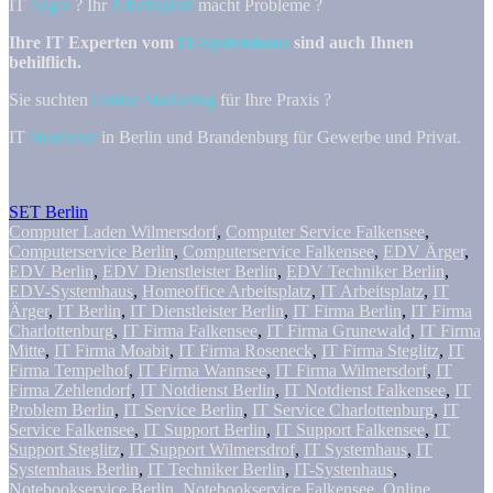
IT
Ärger
? Ihr
Arbeitsplatz
macht Probleme ?
Ihre IT Experten vom
IT-Systemhaus
sind auch Ihnen
behilflich.
Sie suchten
Online Marketing
für Ihre Praxis ?
IT
Notdienst
in Berlin und Brandenburg für Gewerbe und Privat.
SET Berlin
Computer Laden Wilmersdorf
,
Computer Service Falkensee
,
Computerservice Berlin
,
Computerservice Falkensee
,
EDV Ärger
,
EDV Berlin
,
EDV Dienstleister Berlin
,
EDV Techniker Berlin
,
EDV-Systemhaus
,
Homeoffice Arbeitsplatz
,
IT Arbeitsplatz
,
IT
Ärger
,
IT Berlin
,
IT Dienstleister Berlin
,
IT Firma Berlin
,
IT Firma
Charlottenburg
,
IT Firma Falkensee
,
IT Firma Grunewald
,
IT Firma
Mitte
,
IT Firma Moabit
,
IT Firma Roseneck
,
IT Firma Steglitz
,
IT
Firma Tempelhof
,
IT Firma Wannsee
,
IT Firma Wilmersdorf
,
IT
Firma Zehlendorf
,
IT Notdienst Berlin
,
IT Notdienst Falkensee
,
IT
Problem Berlin
,
IT Service Berlin
,
IT Service Charlottenburg
,
IT
Service Falkensee
,
IT Support Berlin
,
IT Support Falkensee
,
IT
Support Steglitz
,
IT Support Wilmersdrof
,
IT Systemhaus
,
IT
Systemhaus Berlin
,
IT Techniker Berlin
,
IT-Systenhaus
,
Notebookservice Berlin
,
Notebookservice Falkensee
,
Online