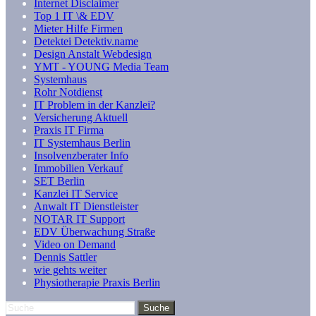
Internet Disclaimer
Top 1 IT \& EDV
Mieter Hilfe Firmen
Detektei Detektiv.name
Design Anstalt Webdesign
YMT - YOUNG Media Team
Systemhaus
Rohr Notdienst
IT Problem in der Kanzlei?
Versicherung Aktuell
Praxis IT Firma
IT Systemhaus Berlin
Insolvenzberater Info
Immobilien Verkauf
SET Berlin
Kanzlei IT Service
Anwalt IT Dienstleister
NOTAR IT Support
EDV Überwachung Straße
Video on Demand
Dennis Sattler
wie gehts weiter
Physiotherapie Praxis Berlin