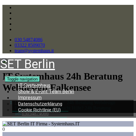
030 54874086
03322 8509070
team@systemhaus.it
SET Berlin
IT Systemhaus 24h Beratung
Toggle navigation
Webdesign Falkensee
IT Systemhaus
Show & Event Team Berlin
Impressum
IT & EDV Systemhaus
/
24h Beratung Webdesign
Datenschutzerklärung
Falkensee Ihre Firma braucht Hilfe? 24h Beratung
Cookie Richtlinie (EU)
Tel:
03054874086
0